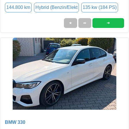
144.800 km
Hybrid (Benzin/Elekt
135 kw (184 PS)
➜
★
➦
BMW 330