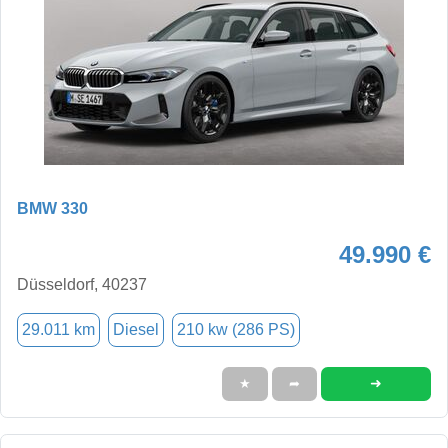
BMW 330
49.990 €
Düsseldorf, 40237
29.011 km
Diesel
210 kw (286 PS)
➜
★
➦