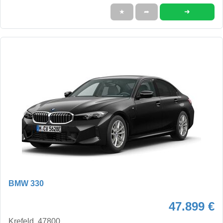
➜
★
➦
BMW 330
47.899 €
Krefeld, 47800