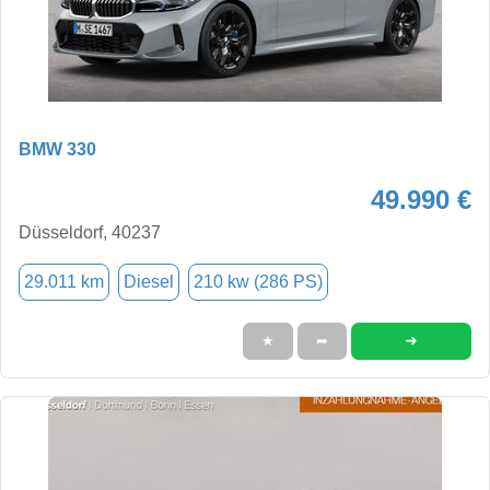
BMW 330
49.990 €
Düsseldorf, 40237
29.011 km
Diesel
210 kw (286 PS)
➜
★
➦