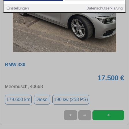
Einstellungen
Datenschutzerklärung
BMW 330
17.500 €
Meerbusch, 40668
179.600 km
Diesel
190 kw (258 PS)
➜
★
➦