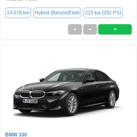
14.078 km
Hybrid (Benzin/Elekt
215 kw (292 PS)
➜
★
➦
BMW 330