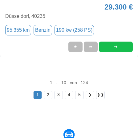
29.300 €
Düsseldorf, 40235
95.355 km
Benzin
190 kw (258 PS)
➜
★
➦
1 - 10 von 124
1
2
3
4
5
❯
❯❯