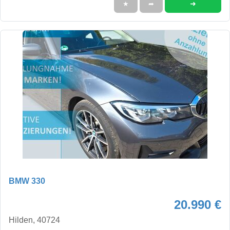
➜
★
➦
BMW 330
20.990 €
Hilden, 40724