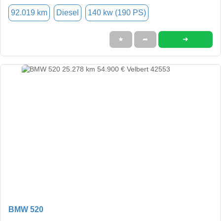
92.019 km
Diesel
140 kw (190 PS)
➜
★
➦
BMW 520