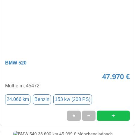
BMW 520
47.970 €
Mülheim, 45472
24.066 km
Benzin
153 kw (208 PS)
➜
★
➦