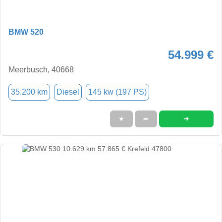
BMW 520
54.999 €
Meerbusch, 40668
35.200 km
Diesel
145 kw (197 PS)
➜
★
➦