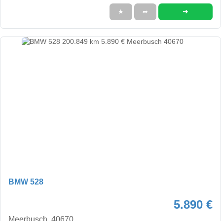
➜
★
➦
BMW 528
5.890 €
Meerbusch, 40670