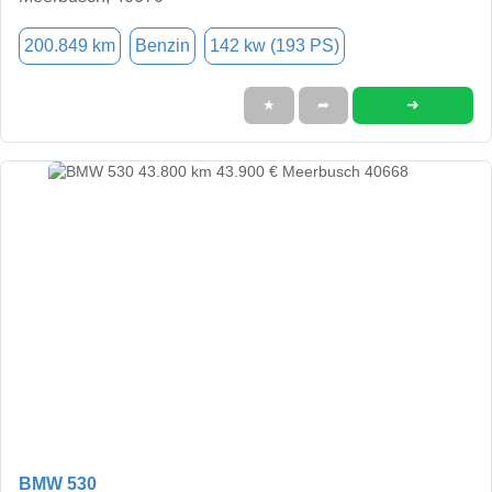
200.849 km
Benzin
142 kw (193 PS)
➜
★
➦
BMW 530