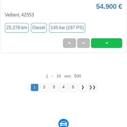
54.900 €
Velbert, 42553
25.278 km
Diesel
145 kw (197 PS)
➜
★
➦
1 - 10 von 500
1
2
3
4
5
❯
❯❯