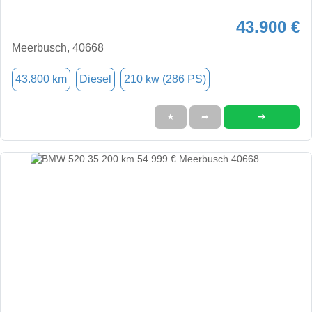
43.900 €
Meerbusch, 40668
43.800 km
Diesel
210 kw (286 PS)
➜
★
➦