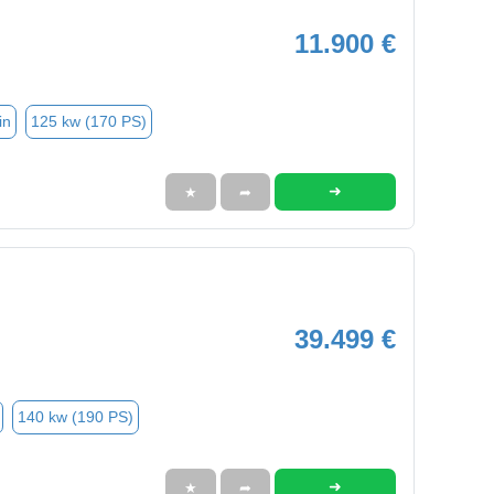
11.900 €
in
125 kw (170 PS)
➜
★
➦
39.499 €
140 kw (190 PS)
➜
★
➦