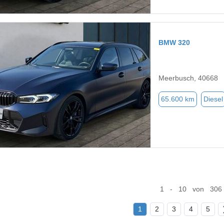
BMW 320
Meerbusch, 40668
65.600 km
Diesel
1 - 10 von 306
1
2
3
4
5