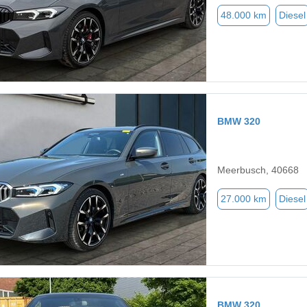
48.000 km
Diesel
BMW 320
Meerbusch, 40668
27.000 km
Diesel
BMW 320