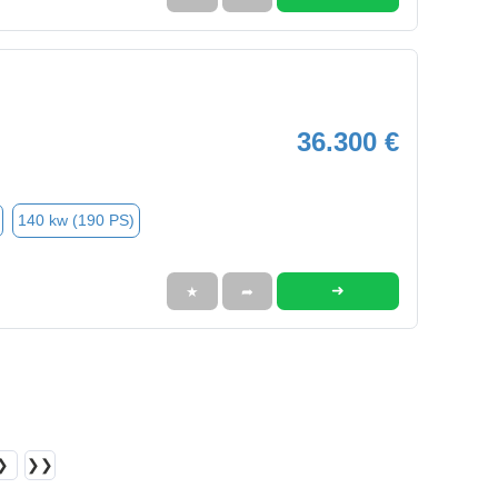
36.300 €
140 kw (190 PS)
➜
★
➦
❯
❯❯