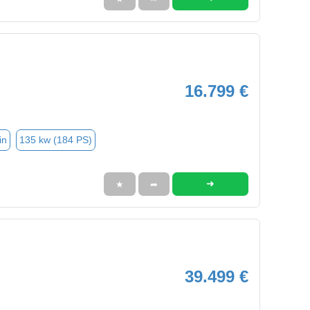
16.799 €
in
135 kw (184 PS)
➜
★
➦
39.499 €