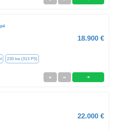
upé
18.900 €
l
230 kw (313 PS)
➜
★
➦
22.000 €