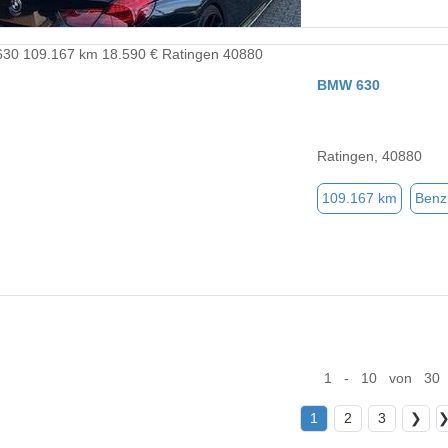
BMW 630
Ratingen, 40880
109.167 km
Benz
1 - 10 von 30
1
2
3
❯