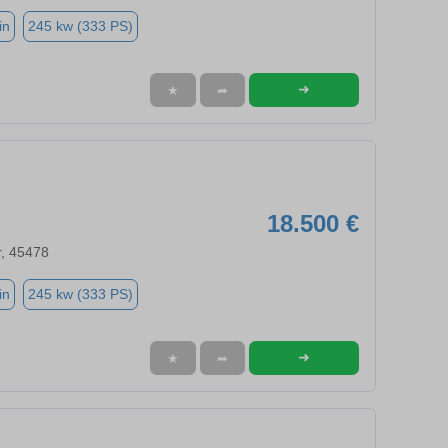
in
245 kw (333 PS)
➜
★
➦
18.500 €
r, 45478
in
245 kw (333 PS)
➜
★
➦