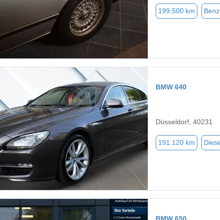
199.500 km
Benz
BMW 640
Düsseldorf, 40231
191.120 km
Diese
BMW 650