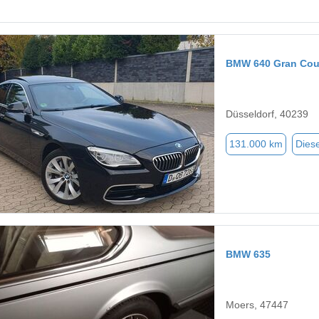
BMW 640 Gran Co
Düsseldorf, 40239
131.000 km
Diese
BMW 635
Moers, 47447