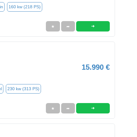
in
160 kw (218 PS)
➜
★
➦
15.990 €
l
230 kw (313 PS)
➜
★
➦