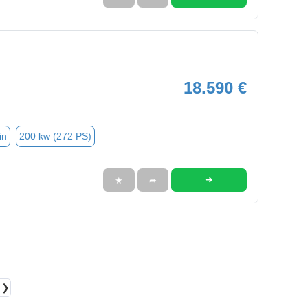
18.590 €
in
200 kw (272 PS)
➜
★
➦
❯❯