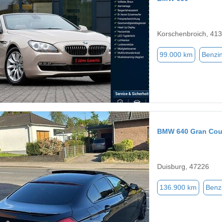
Korschenbroich, 41
99.000 km
Benzi
BMW 640 Gran Co
Duisburg, 47226
136.900 km
Benz