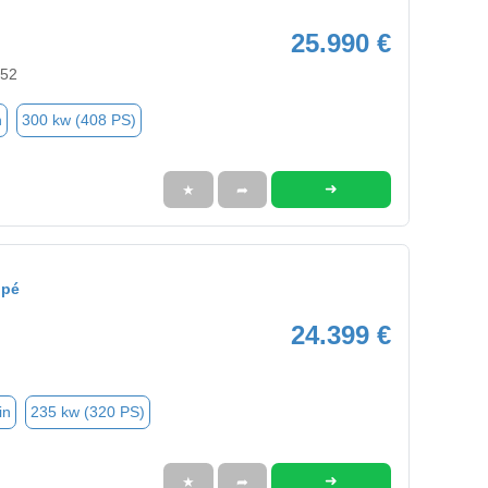
25.990 €
352
n
300 kw (408 PS)
➜
★
➦
upé
24.399 €
in
235 kw (320 PS)
➜
★
➦