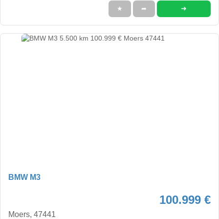
➜
★
➦
BMW M3
100.999 €
Moers, 47441