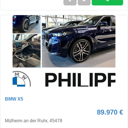
➜
★
➦
BMW X5
89.970 €
Mülheim an der Ruhr, 45478