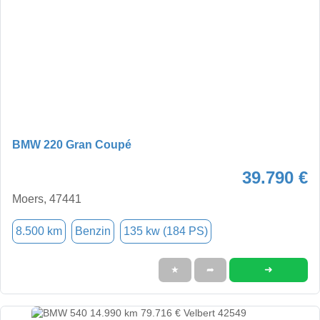
BMW 220 Gran Coupé
39.790 €
Moers, 47441
8.500 km
Benzin
135 kw (184 PS)
➜
★
➦