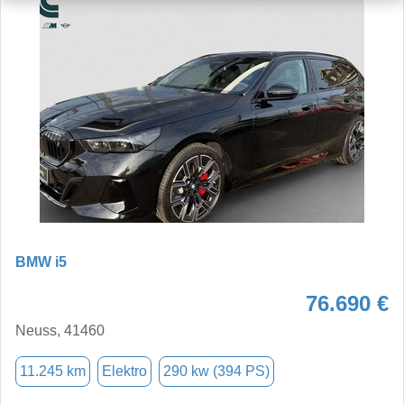
BMW i5
76.690 €
Neuss, 41460
11.245 km
Elektro
290 kw (394 PS)