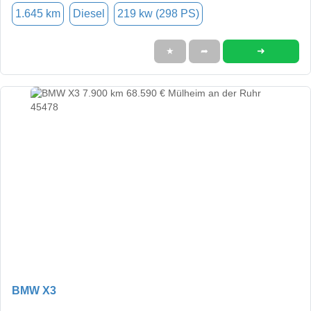
1.645 km
Diesel
219 kw (298 PS)
➜
★
➦
BMW X3