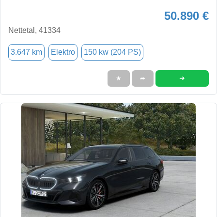
50.890 €
Nettetal, 41334
3.647 km
Elektro
150 kw (204 PS)
➜
★
➦