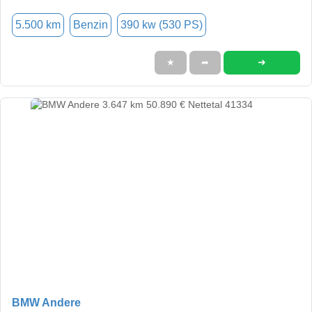
5.500 km
Benzin
390 kw (530 PS)
➜
★
➦
BMW Andere