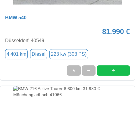
BMW 540
81.990 €
Düsseldorf, 40549
4.401 km
Diesel
223 kw (303 PS)
➜
★
➦