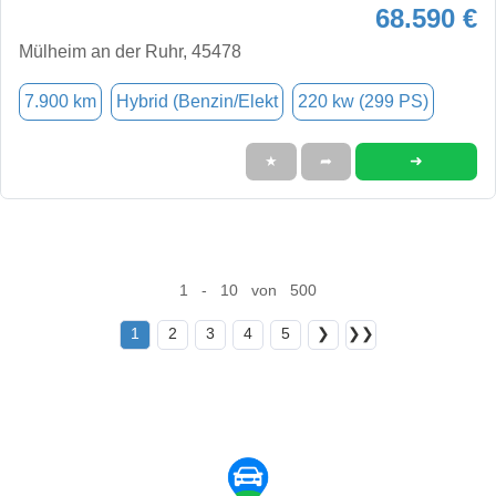
68.590 €
Mülheim an der Ruhr, 45478
7.900 km
Hybrid (Benzin/Elekt
220 kw (299 PS)
➜
★
➦
1 - 10 von 500
1
2
3
4
5
❯
❯❯