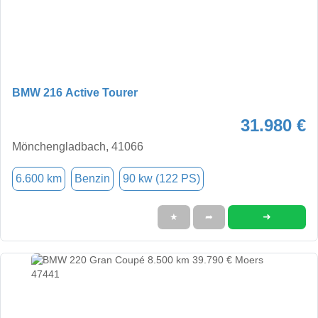
BMW 216 Active Tourer
31.980 €
Mönchengladbach, 41066
6.600 km
Benzin
90 kw (122 PS)
➜
★
➦