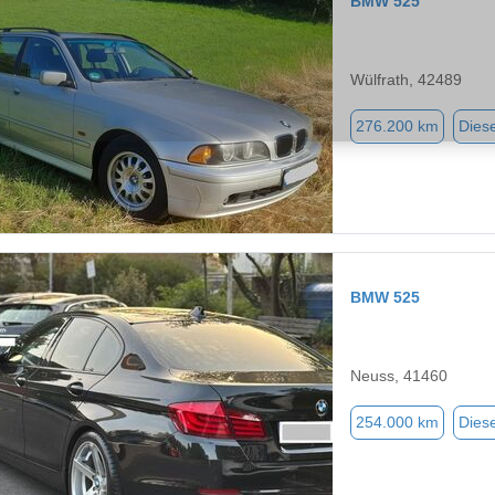
BMW 525
Wülfrath, 42489
276.200 km
Diese
BMW 525
Neuss, 41460
254.000 km
Diese