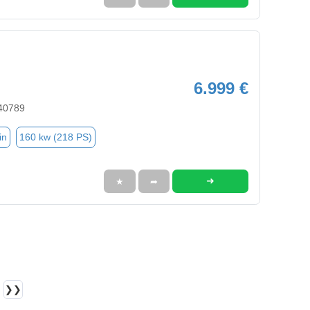
6.999 €
40789
in
160 kw (218 PS)
➜
★
➦
❯❯