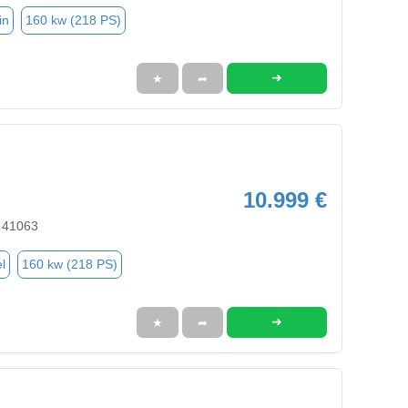
in
160 kw (218 PS)
➜
★
➦
10.999 €
 41063
l
160 kw (218 PS)
➜
★
➦