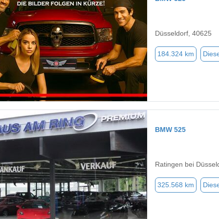
Düsseldorf, 40625
184.324 km
Diese
BMW 525
Ratingen bei Düssel
325.568 km
Diese