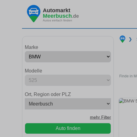
Automarkt
Meerbusch
.de
Autos einfach finden
❯
Marke
Modelle
Finde in M
Ort, Region oder PLZ
mehr Filter
Auto finden