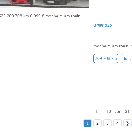
BMW 525
monheim am rhein, 
209.708 km
Benz
1 - 10 von 31
1
2
3
4
❯