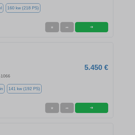
l
160 kw (218 PS)
➜
★
➦
5.450 €
41066
in
141 kw (192 PS)
➜
★
➦