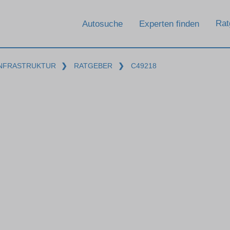
Rat
Autosuche
Experten finden
INFRASTRUKTUR
❯
RATGEBER
❯
C49218