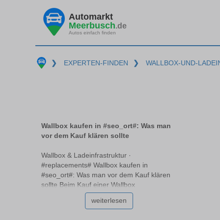
Automarkt
Meerbusch
.de
Autos einfach finden
❯
EXPERTEN-FINDEN
❯
WALLBOX-UND-LADE
Wallbox kaufen in #seo_ort#: Was man
vor dem Kauf klären sollte
Wallbox & Ladeinfrastruktur ·
#replacements# Wallbox kaufen in
#seo_ort#: Was man vor dem Kauf klären
sollte Beim Kauf einer Wallbox
#replacements# stehen viele vor der
weiterlesen
Herausforderung, die passende Option für
ihre individuellen Bedürfnisse zu wählen.