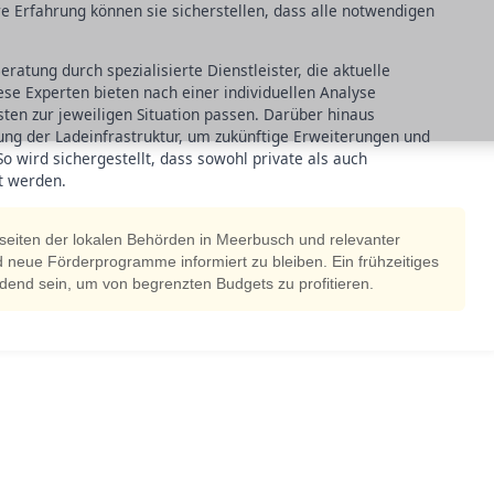
e Erfahrung können sie sicherstellen, dass alle notwendigen
eratung durch spezialisierte Dienstleister, die aktuelle
ese Experten bieten nach einer individuellen Analyse
n zur jeweiligen Situation passen. Darüber hinaus
nung der Ladeinfrastruktur, um zukünftige Erweiterungen und
o wird sichergestellt, dass sowohl private als auch
t werden.
seiten der lokalen Behörden in Meerbusch und relevanter
d neue Förderprogramme informiert zu bleiben. Ein frühzeitiges
idend sein, um von begrenzten Budgets zu profitieren.