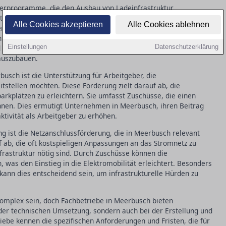
derprogramme, die den Ausbau von Ladeinfrastruktur
taatlichen Zuschüssen profitieren, die die Anschaffungskosten
Alle Cookies akzeptieren
Alle Cookies ablehnen
n stehen spezielle Förderungen zur Verfügung, um die
htern und somit den Bedürfnissen eines modernen Fuhrparks
Einstellungen
Datenschutzerklärung
ein wichtiger Anreiz, um die Elektromobilität in Meerbusch
 auszubauen.
sch ist die Unterstützung für Arbeitgeber, die
eitstellen möchten. Diese Förderung zielt darauf ab, die
arkplätzen zu erleichtern. Sie umfasst Zuschüsse, die einen
önnen. Dies ermutigt Unternehmen in Meerbusch, ihren Beitrag
ktivität als Arbeitgeber zu erhöhen.
ng ist die Netzanschlussförderung, die in Meerbusch relevant
f ab, die oft kostspieligen Anpassungen an das Stromnetz zu
nfrastruktur nötig sind. Durch Zuschüsse können die
 was den Einstieg in die Elektromobilität erleichtert. Besonders
kann dies entscheidend sein, um infrastrukturelle Hürden zu
omplex sein, doch Fachbetriebe in Meerbusch bieten
i der technischen Umsetzung, sondern auch bei der Erstellung und
iebe kennen die spezifischen Anforderungen und Fristen, die für