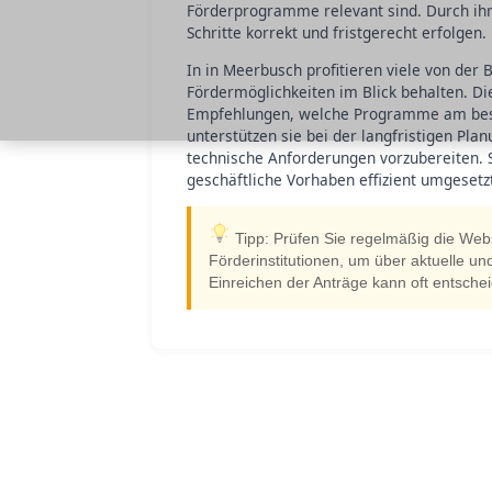
Förderprogramme relevant sind. Durch ihr
Schritte korrekt und fristgerecht erfolgen.
In in Meerbusch profitieren viele von der B
Fördermöglichkeiten im Blick behalten. Di
Empfehlungen, welche Programme am beste
unterstützen sie bei der langfristigen Pla
technische Anforderungen vorzubereiten. S
geschäftliche Vorhaben effizient umgesetz
Tipp: Prüfen Sie regelmäßig die Web
Förderinstitutionen, um über aktuelle un
Einreichen der Anträge kann oft entsche