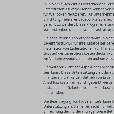
In in Meerbusch gibt es verschiedene För
unterstützen. Privatpersonen können von s
für Wallboxen reduzieren. Für Unternehme
Errichtung mehrerer Ladepunkte zu erleic
gerecht zu werden. Diese Programme sind 
voranzutreiben und die Ladeinfrastruktur
Ein bedeutendes Förderprogramm in Meerbu
Ladeinfrastruktur für ihre Mitarbeiter ber
Installation von Ladestationen auf Firmenp
Großteil der Investitionskosten decken k
zur Verkehrswende zu leisten und die Attra
Ein weiterer wichtiger Aspekt der Förderu
sein kann. Diese Unterstützung zielt darau
finanzieren, die für den Betrieb von Ladei
Anschlusskosten erheblich gesenkt werden,
in städtischen Gebieten von in Meerbusch 
überwinden.
Die Beantragung von Fördermitteln kann k
Unterstützung an. Sie helfen nicht nur be
Einreichung der Förderanträge. Diese Betr