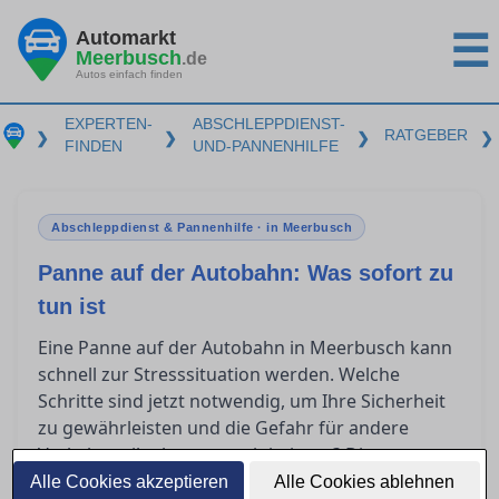
Automarkt
☰
Meerbusch
.de
Autos einfach finden
EXPERTEN-
ABSCHLEPPDIENST-
RATGEBER
❯
❯
❯
❯
FINDEN
UND-PANNENHILFE
Abschleppdienst & Pannenhilfe · in Meerbusch
Panne auf der Autobahn: Was sofort zu
tun ist
Eine Panne auf der Autobahn in Meerbusch kann
schnell zur Stresssituation werden. Welche
Schritte sind jetzt notwendig, um Ihre Sicherheit
zu gewährleisten und die Gefahr für andere
Verkehrsteilnehmer zu minimieren? Dieser
Leitfaden bietet Ihnen Orientierung, ob Sie selbst
Alle Cookies akzeptieren
Alle Cookies ablehnen