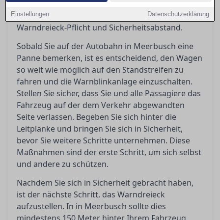
eingreifen können oder professionelle Hilfe
Einstellungen
erforderlich ist, und erklärt die Bedeutung von
Datenschutzerklärung
Warndreieck-Pflicht und Sicherheitsabstand.
Sobald Sie auf der Autobahn in Meerbusch eine
Panne bemerken, ist es entscheidend, den Wagen
so weit wie möglich auf den Standstreifen zu
fahren und die Warnblinkanlage einzuschalten.
Stellen Sie sicher, dass Sie und alle Passagiere das
Fahrzeug auf der dem Verkehr abgewandten
Seite verlassen. Begeben Sie sich hinter die
Leitplanke und bringen Sie sich in Sicherheit,
bevor Sie weitere Schritte unternehmen. Diese
Maßnahmen sind der erste Schritt, um sich selbst
und andere zu schützen.
Nachdem Sie sich in Sicherheit gebracht haben,
ist der nächste Schritt, das Warndreieck
aufzustellen. In in Meerbusch sollte dies
mindestens 150 Meter hinter Ihrem Fahrzeug