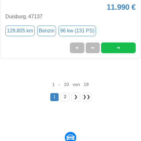
11.990 €
Duisburg, 47137
129.805 km
Benzin
96 kw (131 PS)
➜
★
➦
1 - 10 von 19
1
2
❯
❯❯