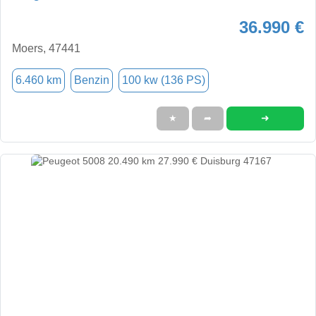
36.990 €
Moers, 47441
6.460 km
Benzin
100 kw (136 PS)
➜
★
➦