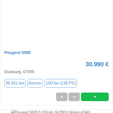
Peugeot 5008
30.990 €
Duisburg, 47059
36.931 km
Benzin
100 kw (136 PS)
➜
★
➦