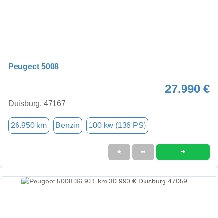
Peugeot 5008
27.990 €
Duisburg, 47167
26.950 km
Benzin
100 kw (136 PS)
➜
★
➦