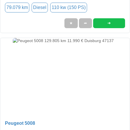
79.079 km
Diesel
110 kw (150 PS)
➜
★
➦
Peugeot 5008