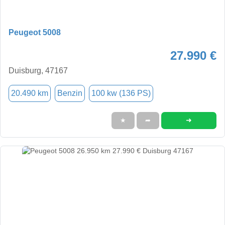
Peugeot 5008
27.990 €
Duisburg, 47167
20.490 km
Benzin
100 kw (136 PS)
➜
★
➦