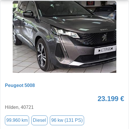
Peugeot 5008
23.199 €
Hilden, 40721
99.960 km
Diesel
96 kw (131 PS)