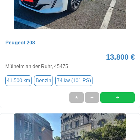
Peugeot 208
13.800 €
Mülheim an der Ruhr, 45475
41.500 km
Benzin
74 kw (101 PS)
➜
★
➦