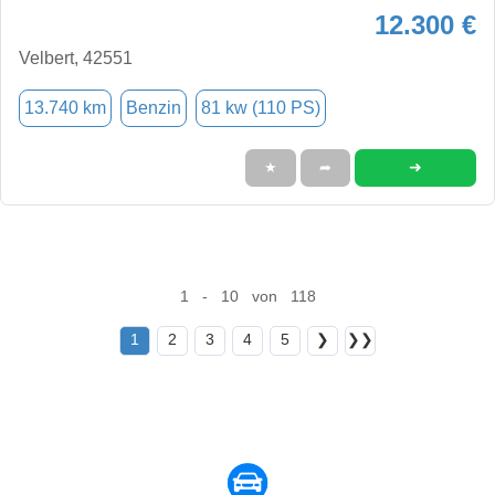
12.300 €
Velbert, 42551
13.740 km
Benzin
81 kw (110 PS)
➜
★
➦
1 - 10 von 118
1
2
3
4
5
❯
❯❯