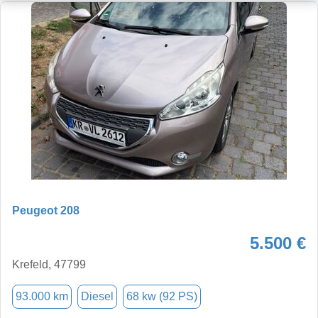
Peugeot 208
5.500 €
Krefeld, 47799
93.000 km
Diesel
68 kw (92 PS)