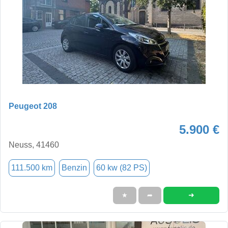
Peugeot 208
5.900 €
Neuss, 41460
111.500 km
Benzin
60 kw (82 PS)
➜
★
➦