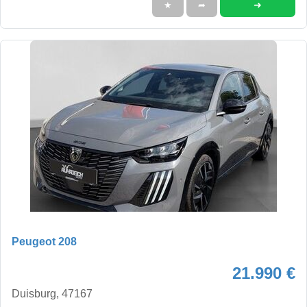
➜
★
➦
Peugeot 208
21.990 €
Duisburg, 47167