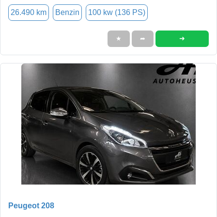
26.490 km
Benzin
100 kw (136 PS)
➜
★
➦
Peugeot 208