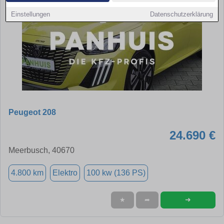
Einstellungen
Datenschutzerklärung
Peugeot 208
24.690 €
Meerbusch, 40670
4.800 km
Elektro
100 kw (136 PS)
➜
★
➦