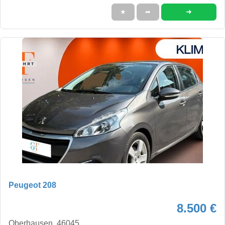
➜
★
➦
Peugeot 208
8.500 €
Oberhausen, 46045