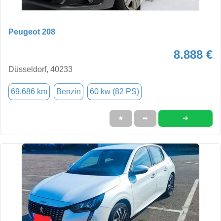
Peugeot 208
8.888 €
Düsseldorf, 40233
69.686 km
Benzin
60 kw (82 PS)
➜
★
➦