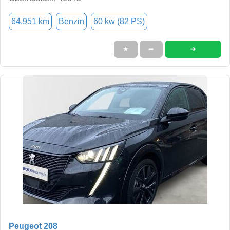
64.951 km
Benzin
60 kw (82 PS)
➜
★
➦
Peugeot 208