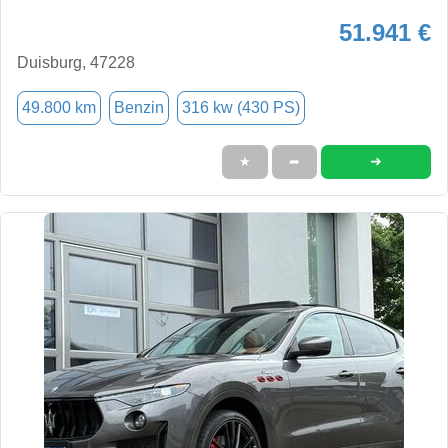
51.941 €
Duisburg, 47228
49.800 km
Benzin
316 kw (430 PS)
➜
★
➦