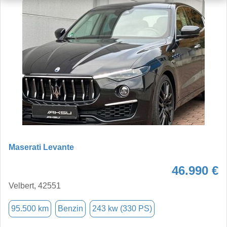
Maserati Levante
46.990 €
Velbert, 42551
95.500 km
Benzin
243 kw (330 PS)