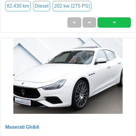
82.430 km
Diesel
202 kw (275 PS)
➜
★
➦
Maserati Ghibli