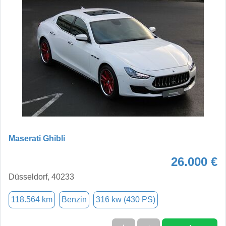
Maserati Ghibli
26.000 €
Düsseldorf, 40233
118.564 km
Benzin
316 kw (430 PS)