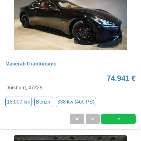
Maserati Granturismo
74.941 €
Duisburg, 47228
18.000 km
Benzin
338 kw (460 PS)
➜
★
➦