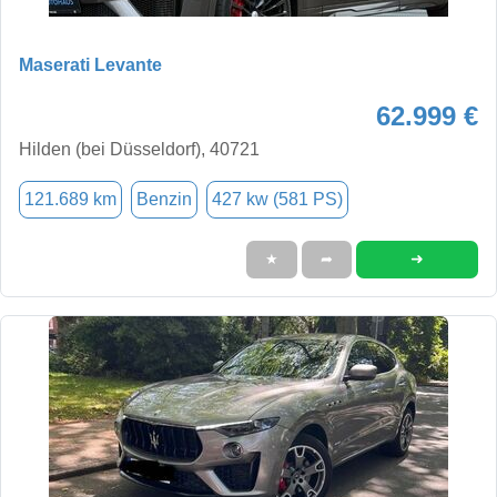
Maserati Levante
62.999 €
Hilden (bei Düsseldorf), 40721
121.689 km
Benzin
427 kw (581 PS)
➜
★
➦