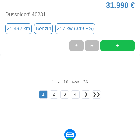
31.990 €
Düsseldorf, 40231
25.492 km
Benzin
257 kw (349 PS)
➜
★
➦
1 - 10 von 36
1
2
3
4
❯
❯❯