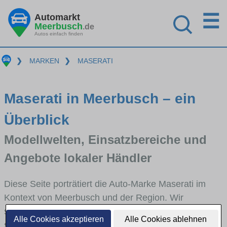
☰
Automarkt
Meerbusch
.de
Autos einfach finden
❯
MARKEN
❯
MASERATI
Maserati in Meerbusch – ein
Überblick
Modellwelten, Einsatzbereiche und
Angebote lokaler Händler
Diese Seite porträtiert die Auto-Marke Maserati im
Kontext von Meerbusch und der Region. Wir
skizzieren, in welchen Fahrzeugklassen Maserati
Alle Cookies akzeptieren
Alle Cookies ablehnen
stark vertreten ist, welche Modellreihen häufig im