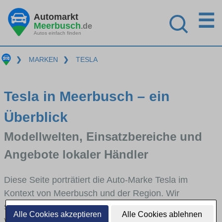
☰
Automarkt
Meerbusch
.de
Autos einfach finden
❯
MARKEN
❯
TESLA
Tesla in Meerbusch – ein
Überblick
Modellwelten, Einsatzbereiche und
Angebote lokaler Händler
Diese Seite porträtiert die Auto-Marke Tesla im
Kontext von Meerbusch und der Region. Wir
skizzieren, in welchen Fahrzeugklassen Tesla stark
Alle Cookies akzeptieren
Alle Cookies ablehnen
vertreten ist, welche Modellreihen häufig im Stadt-