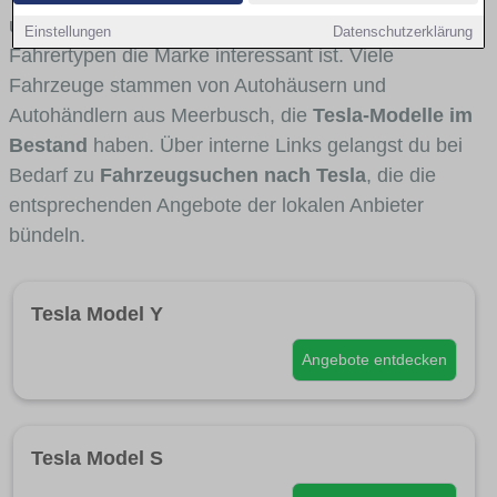
und Umlandverkehr zu sehen sind und für welche
Einstellungen
Datenschutzerklärung
Fahrertypen die Marke interessant ist. Viele
Fahrzeuge stammen von Autohäusern und
Autohändlern aus Meerbusch, die
Tesla-Modelle im
Bestand
haben. Über interne Links gelangst du bei
Bedarf zu
Fahrzeugsuchen nach Tesla
, die die
entsprechenden Angebote der lokalen Anbieter
bündeln.
Tesla Model Y
Angebote entdecken
Tesla Model S