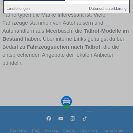
und Umlandverkehr zu sehen sind und für welche
Einstellungen
Datenschutzerklärung
Fahrertypen die Marke interessant ist. Viele
Fahrzeuge stammen von Autohäusern und
Autohändlern aus Meerbusch, die
Talbot-Modelle im
Bestand
haben. Über interne Links gelangst du bei
Bedarf zu
Fahrzeugsuchen nach Talbot
, die die
entsprechenden Angebote der lokalen Anbieter
bündeln.
Ratgeber
FAQ
Presse
Städte
Über Uns
Impressum