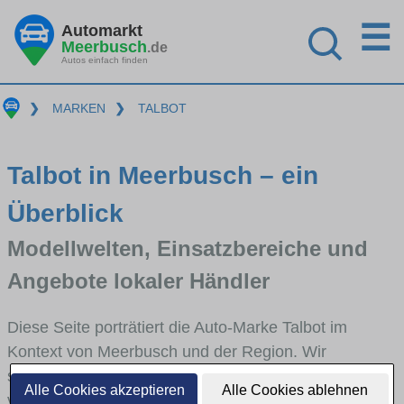
☰
Automarkt
Meerbusch
.de
Autos einfach finden
❯
MARKEN
❯
TALBOT
Talbot in Meerbusch – ein
Überblick
Modellwelten, Einsatzbereiche und
Angebote lokaler Händler
Diese Seite porträtiert die Auto-Marke Talbot im
Kontext von Meerbusch und der Region. Wir
skizzieren, in welchen Fahrzeugklassen Talbot stark
Alle Cookies akzeptieren
Alle Cookies ablehnen
vertreten ist, welche Modellreihen häufig im Stadt-