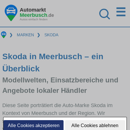
☰
Automarkt
Meerbusch
.de
Autos einfach finden
❯
MARKEN
❯
SKODA
Skoda in Meerbusch – ein
Überblick
Modellwelten, Einsatzbereiche und
Angebote lokaler Händler
Diese Seite porträtiert die Auto-Marke Skoda im
Kontext von Meerbusch und der Region. Wir
skizzieren, in welchen Fahrzeugklassen Skoda stark
Alle Cookies akzeptieren
Alle Cookies ablehnen
vertreten ist, welche Modellreihen häufig im Stadt-