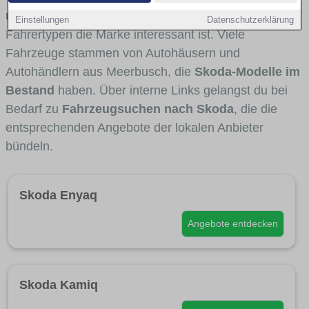
und Umlandverkehr zu sehen sind und für welche
Einstellungen
Datenschutzerklärung
Fahrertypen die Marke interessant ist. Viele
Fahrzeuge stammen von Autohäusern und
Autohändlern aus Meerbusch, die
Skoda-Modelle im
Bestand
haben. Über interne Links gelangst du bei
Bedarf zu
Fahrzeugsuchen nach Skoda
, die die
entsprechenden Angebote der lokalen Anbieter
bündeln.
Skoda Enyaq
Angebote entdecken
Skoda Kamiq