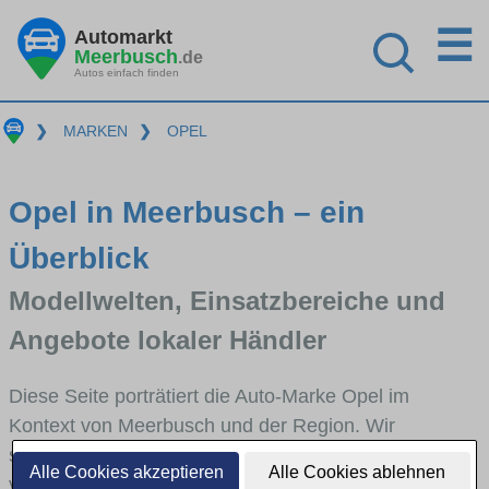
☰
Automarkt
Meerbusch
.de
Autos einfach finden
❯
MARKEN
❯
OPEL
Opel in Meerbusch – ein
Überblick
Modellwelten, Einsatzbereiche und
Angebote lokaler Händler
Diese Seite porträtiert die Auto-Marke Opel im
Kontext von Meerbusch und der Region. Wir
skizzieren, in welchen Fahrzeugklassen Opel stark
Alle Cookies akzeptieren
Alle Cookies ablehnen
vertreten ist, welche Modellreihen häufig im Stadt-