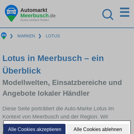
☰
Automarkt
Meerbusch
.de
Autos einfach finden
❯
MARKEN
❯
LOTUS
Lotus in Meerbusch – ein
Überblick
Modellwelten, Einsatzbereiche und
Angebote lokaler Händler
Diese Seite porträtiert die Auto-Marke Lotus im
Kontext von Meerbusch und der Region. Wir
skizzieren, in welchen Fahrzeugklassen Lotus stark
Alle Cookies akzeptieren
Alle Cookies ablehnen
vertreten ist, welche Modellreihen häufig im Stadt-