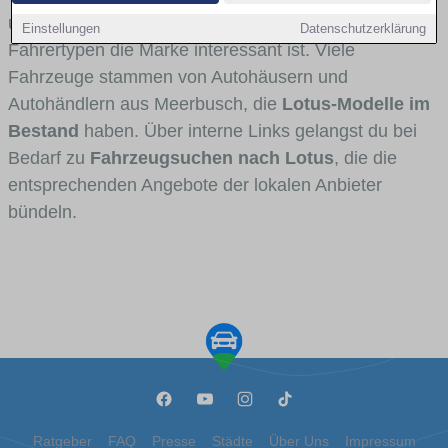
und Umlandverkehr zu sehen sind und für welche
Einstellungen
Datenschutzerklärung
Fahrertypen die Marke interessant ist. Viele
Fahrzeuge stammen von Autohäusern und
Autohändlern aus Meerbusch, die
Lotus-Modelle im
Bestand
haben. Über interne Links gelangst du bei
Bedarf zu
Fahrzeugsuchen nach Lotus
, die die
entsprechenden Angebote der lokalen Anbieter
bündeln.
Ratgeber
FAQ
Presse
Städte
Über Uns
Impressum