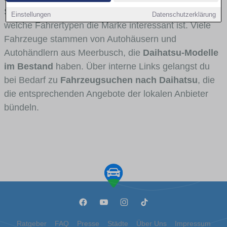
Stadt- und Umlandverkehr zu sehen sind und für
Einstellungen
Datenschutzerklärung
welche Fahrertypen die Marke interessant ist. Viele
Fahrzeuge stammen von Autohäusern und
Autohändlern aus Meerbusch, die
Daihatsu-Modelle
im Bestand
haben. Über interne Links gelangst du
bei Bedarf zu
Fahrzeugsuchen nach Daihatsu
, die
die entsprechenden Angebote der lokalen Anbieter
bündeln.
Ratgeber
FAQ
Presse
Städte
Über Uns
Impressum