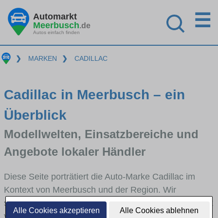
☰
Automarkt
Meerbusch
.de
Autos einfach finden
❯
MARKEN
❯
CADILLAC
Cadillac in Meerbusch – ein
Überblick
Modellwelten, Einsatzbereiche und
Angebote lokaler Händler
Diese Seite porträtiert die Auto-Marke Cadillac im
Kontext von Meerbusch und der Region. Wir
skizzieren, in welchen Fahrzeugklassen Cadillac stark
Alle Cookies akzeptieren
Alle Cookies ablehnen
vertreten ist, welche Modellreihen häufig im Stadt-