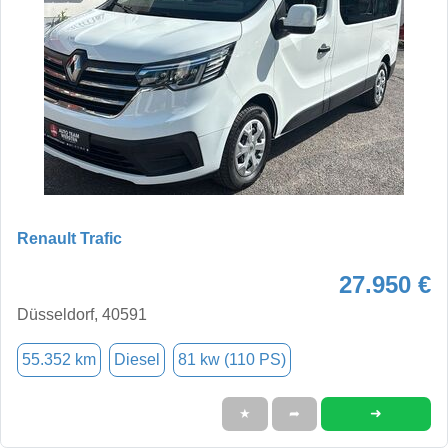
Renault Trafic
27.950 €
Düsseldorf, 40591
55.352 km
Diesel
81 kw (110 PS)
➜
★
➦