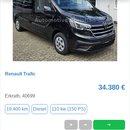
Renault Trafic
34.380 €
Erkrath, 40699
19.400 km
Diesel
110 kw (150 PS)
➜
★
➦