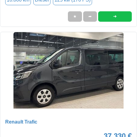
➜
★
➦
Renault Trafic
37.330 €