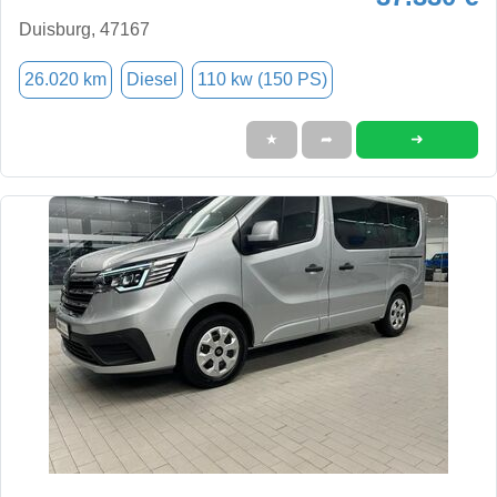
Duisburg, 47167
26.020 km
Diesel
110 kw (150 PS)
➜
★
➦