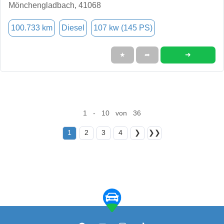
Mönchengladbach, 41068
100.733 km
Diesel
107 kw (145 PS)
➜
★
➦
1 - 10 von 36
1
2
3
4
❯
❯❯