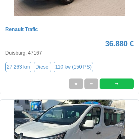
Renault Trafic
36.880 €
Duisburg, 47167
27.263 km
Diesel
110 kw (150 PS)
➜
★
➦