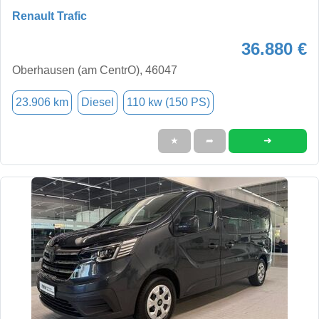
Renault Trafic
36.880 €
Oberhausen (am CentrO), 46047
23.906 km
Diesel
110 kw (150 PS)
➜
★
➦