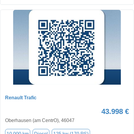
Renault Trafic
43.998 €
Oberhausen (am CentrO), 46047
10.000 km
Diesel
125 kw (170 PS)