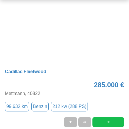
Cadillac Fleetwood
285.000 €
Mettmann, 40822
99.632 km
Benzin
212 kw (288 PS)
➜
★
➦