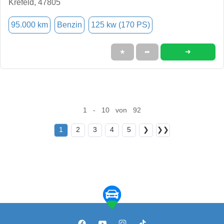
Krefeld, 47805
95.000 km
Benzin
125 kw (170 PS)
➜
★
➦
1 - 10 von 92
1
2
3
4
5
❯
❯❯