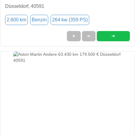
Düsseldorf, 40591
2.600 km
Benzin
264 kw (359 PS)
➜
★
➦