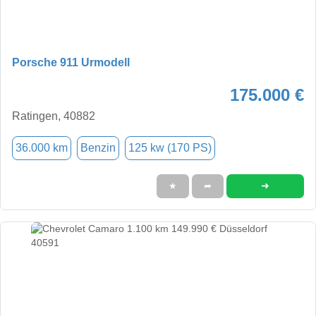
Porsche 911 Urmodell
175.000 €
Ratingen, 40882
36.000 km
Benzin
125 kw (170 PS)
➜
★
➦