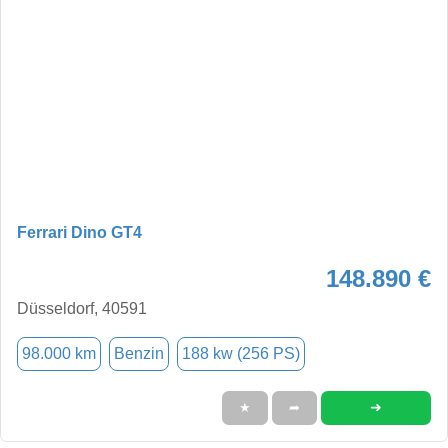
Ferrari Dino GT4
148.890 €
Düsseldorf, 40591
98.000 km
Benzin
188 kw (256 PS)
➜
★
➦