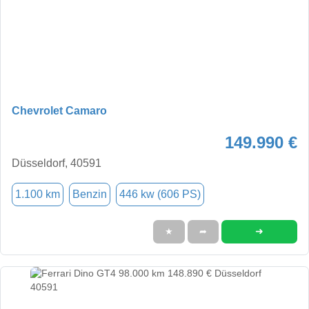
Chevrolet Camaro
149.990 €
Düsseldorf, 40591
1.100 km
Benzin
446 kw (606 PS)
➜
★
➦