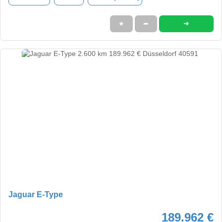
➜
★
➦
Jaguar E-Type
189.962 €