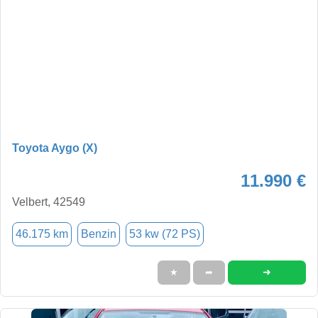
Toyota Aygo (X)
11.990 €
Velbert, 42549
46.175 km
Benzin
53 kw (72 PS)
➜
★
➦