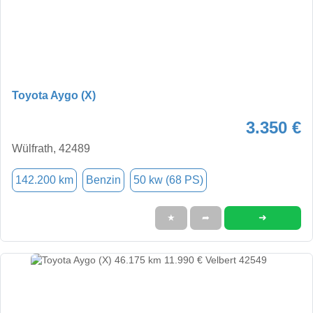
Toyota Aygo (X)
3.350 €
Wülfrath, 42489
142.200 km
Benzin
50 kw (68 PS)
➜
★
➦