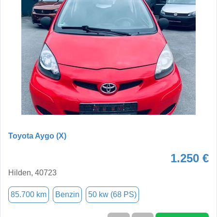
Toyota Aygo (X)
1.250 €
Hilden, 40723
85.700 km
Benzin
50 kw (68 PS)