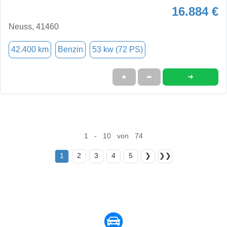
16.884 €
Neuss, 41460
42.400 km
Benzin
53 kw (72 PS)
➜
★
➦
1 - 10 von 74
1
2
3
4
5
❯
❯❯