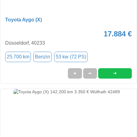
Toyota Aygo (X)
17.884 €
Düsseldorf, 40233
25.700 km
Benzin
53 kw (72 PS)
➜
★
➦