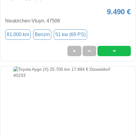
9.490 €
Neukirchen-Vluyn, 47506
81.000 km
Benzin
51 kw (69 PS)
➜
★
➦