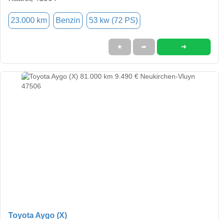
23.000 km
Benzin
53 kw (72 PS)
➜
★
➦
Toyota Aygo (X)