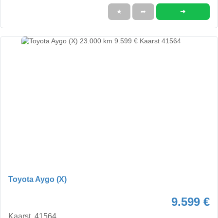
➜
★
➦
Toyota Aygo (X)
9.599 €
Kaarst, 41564