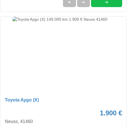
➜
★
➦
Toyota Aygo (X)
1.900 €
Neuss, 41460