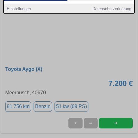
Einstellungen
Datenschutzerklärung
Toyota Aygo (X)
7.200 €
Meerbusch, 40670
81.756 km
Benzin
51 kw (69 PS)
➜
★
➦