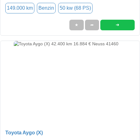
149.000 km
Benzin
50 kw (68 PS)
➜
★
➦
Toyota Aygo (X)