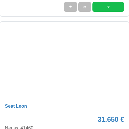
➜
★
➦
Seat Leon
31.650 €
Neuss, 41460