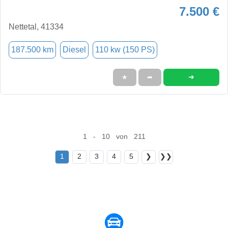
7.500 €
Nettetal, 41334
187.500 km
Diesel
110 kw (150 PS)
➜
★
➦
1 - 10 von 211
1
2
3
4
5
❯
❯❯