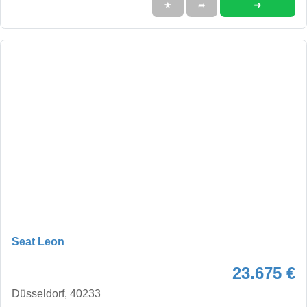
➜
★
➦
Seat Leon
23.675 €
Düsseldorf, 40233