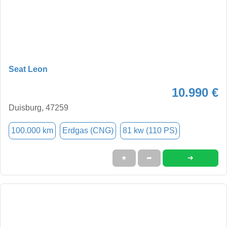
Seat Leon
10.990 €
Duisburg, 47259
100.000 km
Erdgas (CNG)
81 kw (110 PS)
➜
★
➦