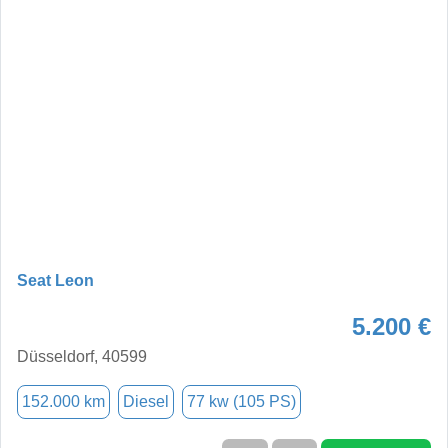
Seat Leon
5.200 €
Düsseldorf, 40599
152.000 km
Diesel
77 kw (105 PS)