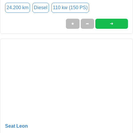
24.200 km
Diesel
110 kw (150 PS)
➜
★
➦
Seat Leon