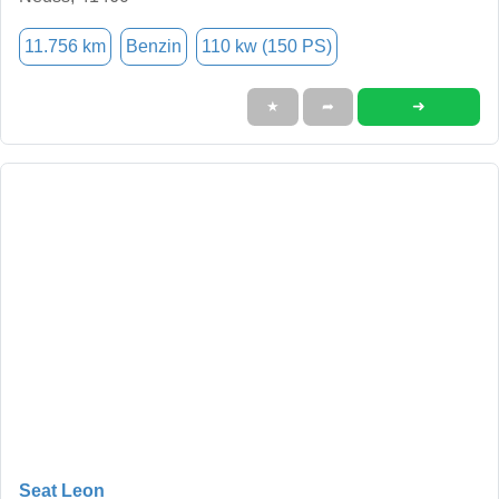
11.756 km
Benzin
110 kw (150 PS)
➜
★
➦
Seat Leon