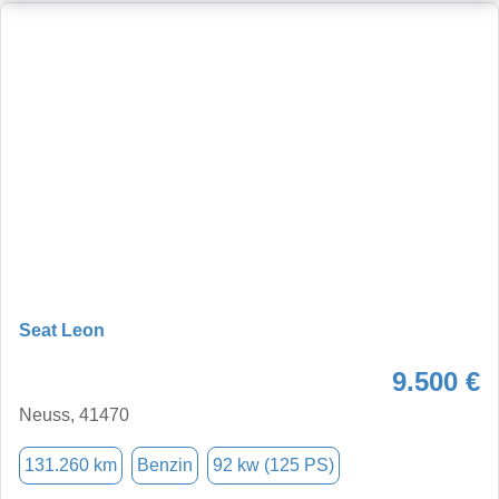
Seat Leon
9.500 €
Neuss, 41470
131.260 km
Benzin
92 kw (125 PS)