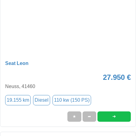
Seat Leon
27.950 €
Neuss, 41460
19.155 km
Diesel
110 kw (150 PS)
➜
★
➦