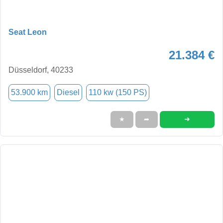
Seat Leon
21.384 €
Düsseldorf, 40233
53.900 km
Diesel
110 kw (150 PS)
➜
★
➦