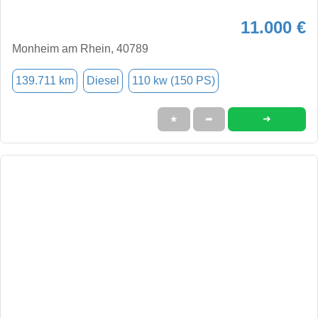
11.000 €
Monheim am Rhein, 40789
139.711 km
Diesel
110 kw (150 PS)
➜
★
➦