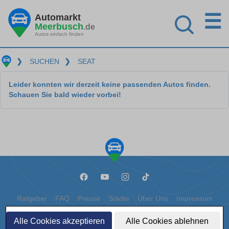
☰
Automarkt
Meerbusch
.de
Autos einfach finden
❯
SUCHEN
❯
SEAT
Leider konnten wir derzeit keine passenden Autos finden.
Schauen Sie bald wieder vorbei!
Ratgeber
FAQ
Presse
Städte
Über Uns
Impressum
Datenschutz
Cookies
Alle Cookies akzeptieren
Alle Cookies ablehnen