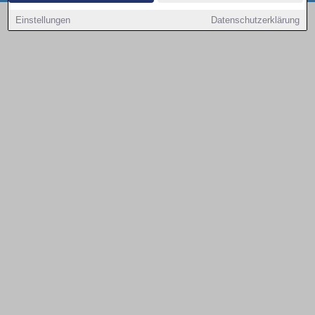
Copyright © 2000 - 2026 | 1A Infosysteme GmbH | Content by: 1a-sites-autos
Einstellungen
Datenschutzerklärung
08.08.2026