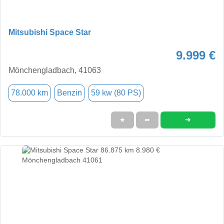
Mitsubishi Space Star
9.999 €
Mönchengladbach, 41063
78.000 km
Benzin
59 kw (80 PS)
➜
★
➦