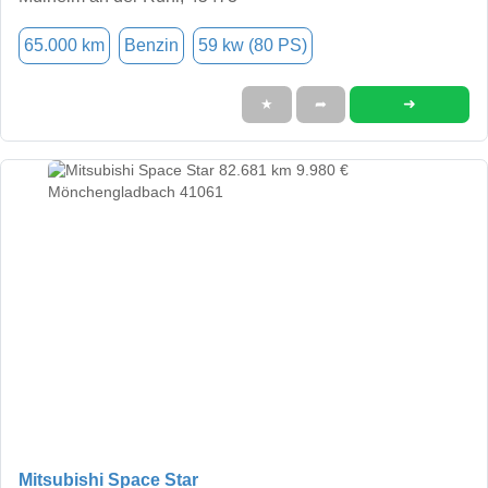
65.000 km
Benzin
59 kw (80 PS)
➜
★
➦
Mitsubishi Space Star