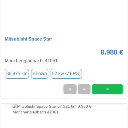
Mitsubishi Space Star
8.980 €
Mönchengladbach, 41061
86.875 km
Benzin
52 kw (71 PS)
➜
★
➦