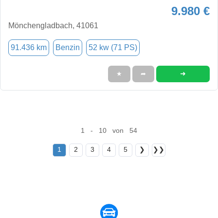
9.980 €
Mönchengladbach, 41061
91.436 km
Benzin
52 kw (71 PS)
➜
★
➦
1 - 10 von 54
1
2
3
4
5
❯
❯❯