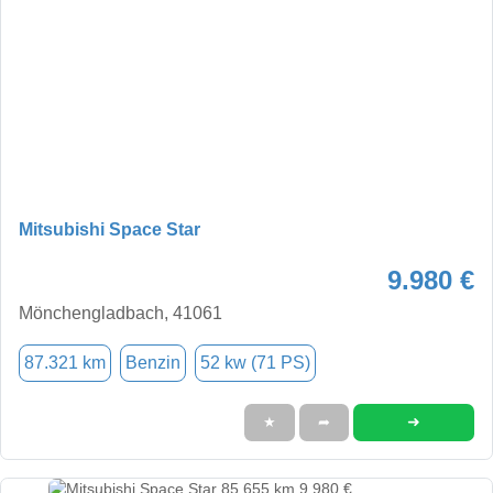
Mitsubishi Space Star
9.980 €
Mönchengladbach, 41061
87.321 km
Benzin
52 kw (71 PS)
➜
★
➦