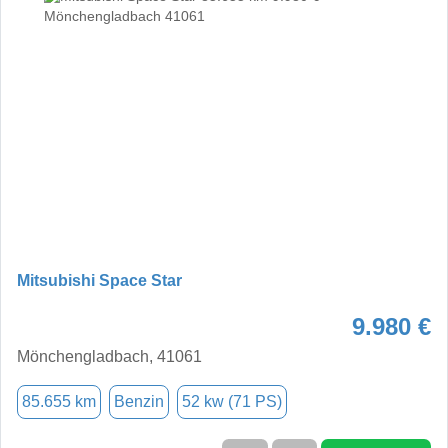
Mitsubishi Space Star
9.980 €
Mönchengladbach, 41061
85.655 km
Benzin
52 kw (71 PS)