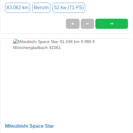
83.062 km
Benzin
52 kw (71 PS)
➜
★
➦
Mitsubishi Space Star