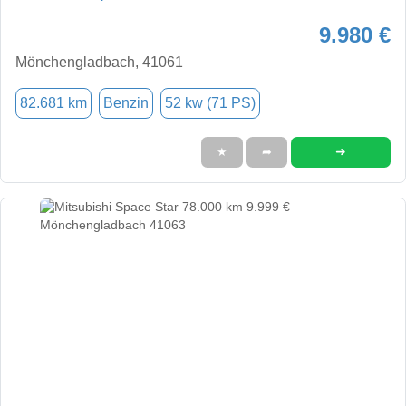
9.980 €
Mönchengladbach, 41061
82.681 km
Benzin
52 kw (71 PS)
➜
★
➦