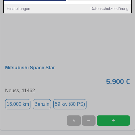
Einstellungen
Datenschutzerklärung
Mitsubishi Space Star
5.900 €
Neuss, 41462
16.000 km
Benzin
59 kw (80 PS)
➜
★
➦