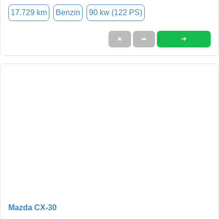
17.729 km
Benzin
90 kw (122 PS)
➜
★
➦
Mazda CX-30