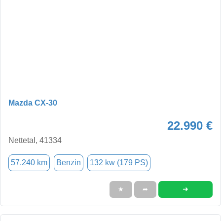
Mazda CX-30
22.990 €
Nettetal, 41334
57.240 km
Benzin
132 kw (179 PS)
➜
★
➦