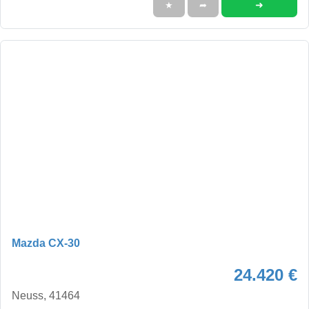
➜
★
➦
Mazda CX-30
24.420 €
Neuss, 41464