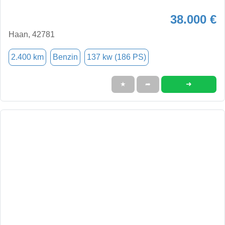
38.000 €
Haan, 42781
2.400 km
Benzin
137 kw (186 PS)
➜
★
➦