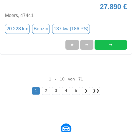
27.890 €
Moers, 47441
20.228 km
Benzin
137 kw (186 PS)
➜
★
➦
1 - 10 von 71
1
2
3
4
5
❯
❯❯