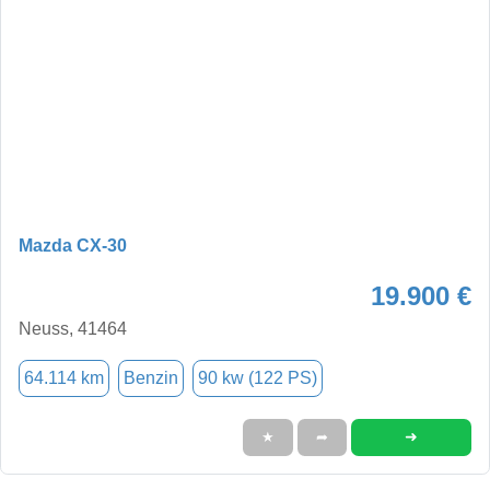
Mazda CX-30
19.900 €
Neuss, 41464
64.114 km
Benzin
90 kw (122 PS)
➜
★
➦