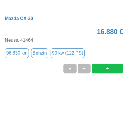
Mazda CX-30
16.880 €
Neuss, 41464
96.830 km
Benzin
90 kw (122 PS)
➜
★
➦