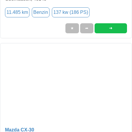
11.485 km
Benzin
137 kw (186 PS)
➜
★
➦
Mazda CX-30