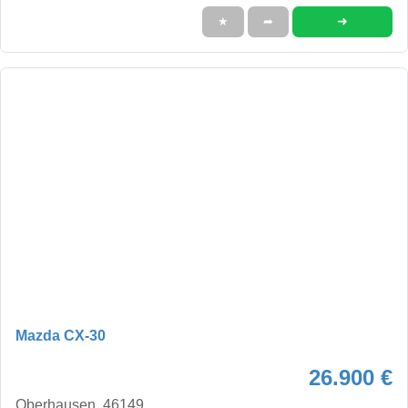
➜
★
➦
Mazda CX-30
26.900 €
Oberhausen, 46149