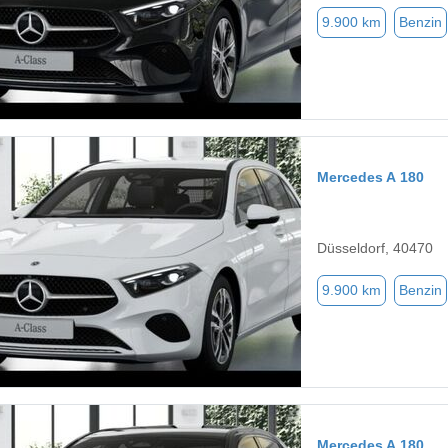
9.900 km
Benzin
Mercedes A 180
Düsseldorf, 40470
9.900 km
Benzin
Mercedes A 180