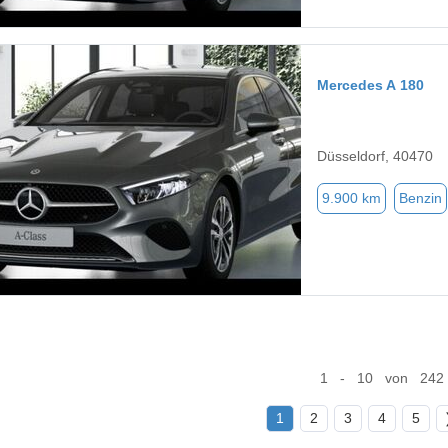
Mercedes A 180
Düsseldorf, 40470
9.900 km
Benzin
1 - 10 von 242
1
2
3
4
5