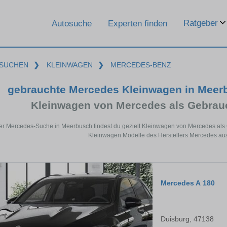
Ratgeber
Autosuche
Experten finden
SUCHEN
❯
KLEINWAGEN
❯
MERCEDES-BENZ
gebrauchte Mercedes Kleinwagen in Meer
Kleinwagen von Mercedes als Gebra
der Mercedes-Suche in Meerbusch findest du gezielt Kleinwagen von Mercedes als
Kleinwagen Modelle des Herstellers Mercedes au
Mercedes A 180
Duisburg, 47138