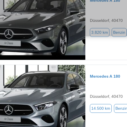
Mercedes A 180
Düsseldorf, 40470
3.820 km
Benzin
Mercedes A 180
Düsseldorf, 40470
14.500 km
Benzi