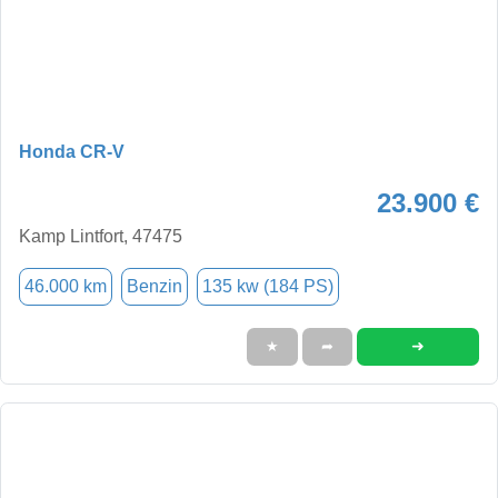
Honda CR-V
23.900 €
Kamp Lintfort, 47475
46.000 km
Benzin
135 kw (184 PS)
➜
★
➦