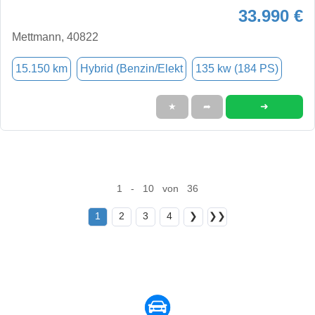
33.990 €
Mettmann, 40822
15.150 km
Hybrid (Benzin/Elekt
135 kw (184 PS)
➜
★
➦
1 - 10 von 36
1
2
3
4
❯
❯❯