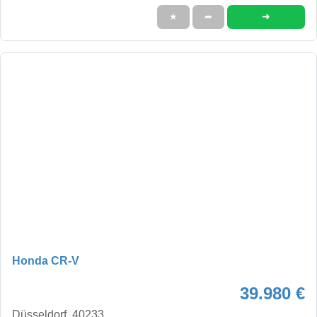
➜
★
➦
Honda CR-V
39.980 €
Düsseldorf, 40233