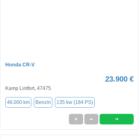
Honda CR-V
23.900 €
Kamp Lintfort, 47475
46.000 km
Benzin
135 kw (184 PS)
➜
★
➦