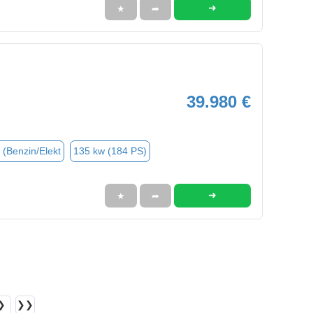
➜
★
➦
39.980 €
 (Benzin/Elekt
135 kw (184 PS)
➜
★
➦
❯
❯❯