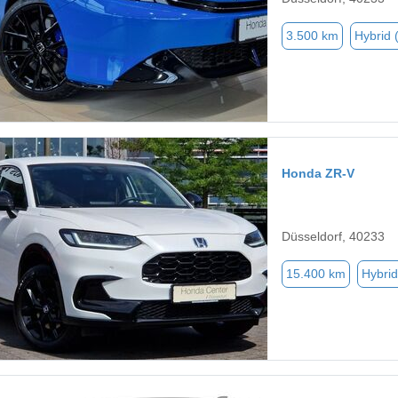
3.500 km
Hybrid 
Honda ZR-V
Düsseldorf, 40233
15.400 km
Hybrid