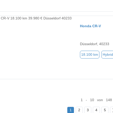
Honda CR-V
Düsseldorf, 40233
18.100 km
Hybrid
1 - 10 von 148
1
2
3
4
5