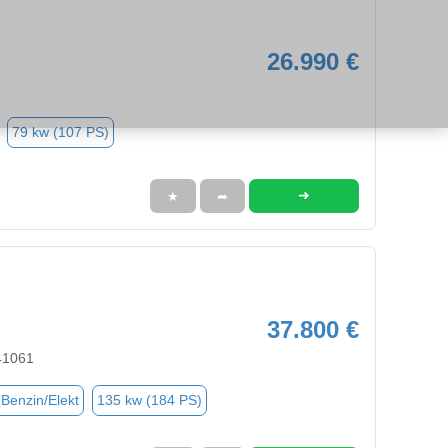
26.990 €
79 kw (107 PS)
➜
★
➦
37.800 €
41061
(Benzin/Elekt
135 kw (184 PS)