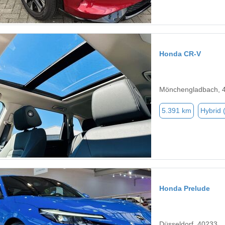
Honda CR-V
Mönchengladbach, 
5.391 km
Hybrid 
Honda Prelude
Düsseldorf, 40233