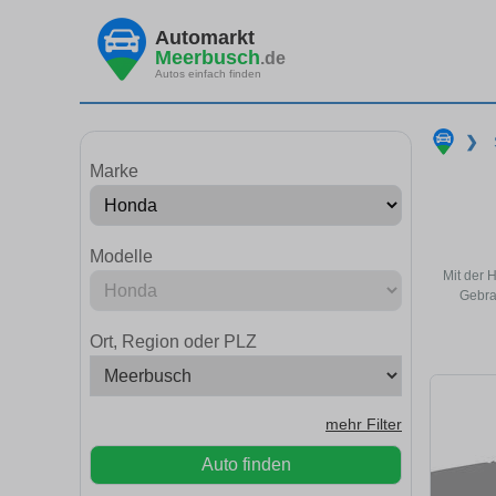
Automarkt
Meerbusch
.de
Autos einfach finden
❯
Marke
Modelle
Mit der 
Gebra
Ort, Region oder PLZ
mehr Filter
Auto finden