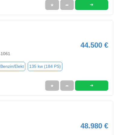
➜
★
➦
44.500 €
41061
(Benzin/Elekt
135 kw (184 PS)
➜
★
➦
48.980 €