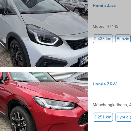
Honda Jazz
Moers, 47443
2.435 km
Benzin
Honda ZR-V
Mönchengladbach, 
3.251 km
Hybrid 