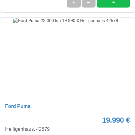
➜
★
➦
Ford Puma
19.990 €
Heiligenhaus, 42579