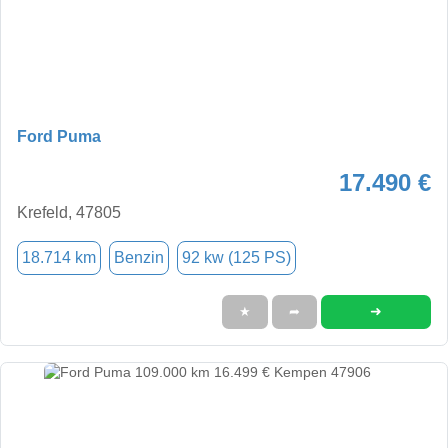
Ford Puma
17.490 €
Krefeld, 47805
18.714 km
Benzin
92 kw (125 PS)
➜
★
➦