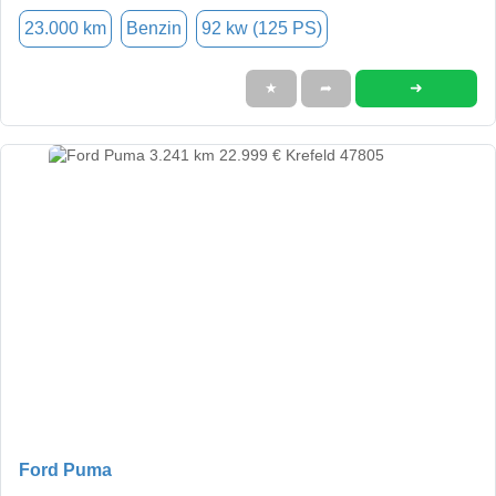
23.000 km
Benzin
92 kw (125 PS)
➜
★
➦
Ford Puma