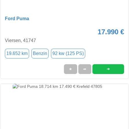
Ford Puma
17.990 €
Viersen, 41747
19.652 km
Benzin
92 kw (125 PS)
➜
★
➦