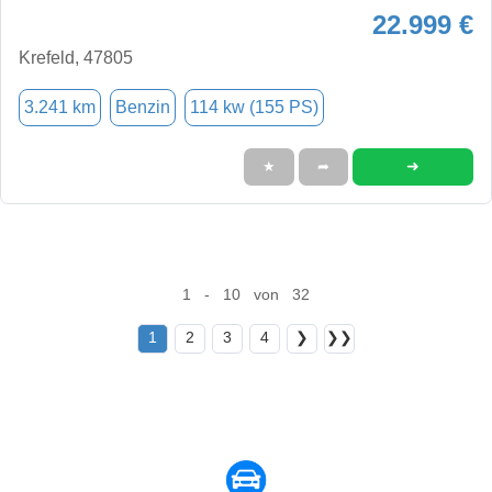
22.999 €
Krefeld, 47805
3.241 km
Benzin
114 kw (155 PS)
➜
★
➦
1 - 10 von 32
1
2
3
4
❯
❯❯