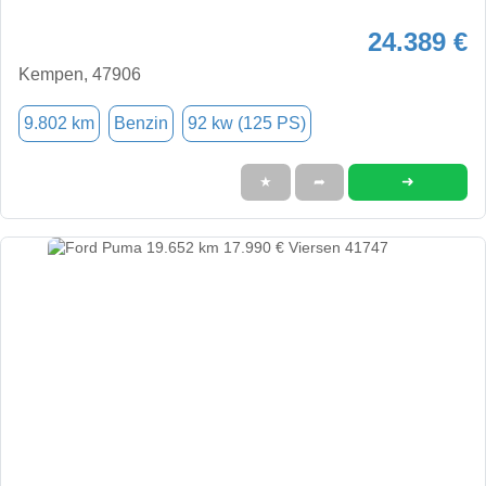
24.389 €
Kempen, 47906
9.802 km
Benzin
92 kw (125 PS)
➜
★
➦