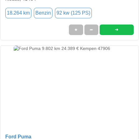
18.264 km
Benzin
92 kw (125 PS)
➜
★
➦
Ford Puma