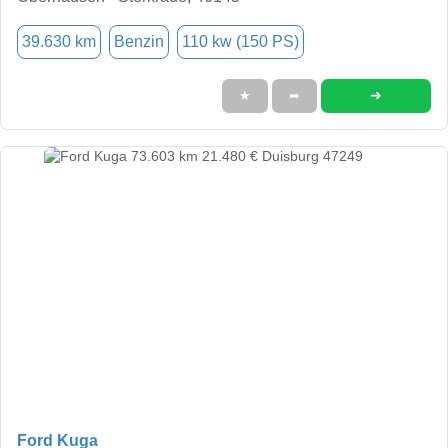
39.630 km
Benzin
110 kw (150 PS)
➜
★
➦
Ford Kuga