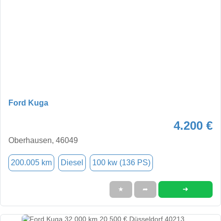
Ford Kuga
4.200 €
Oberhausen, 46049
200.005 km
Diesel
100 kw (136 PS)
➜
★
➦