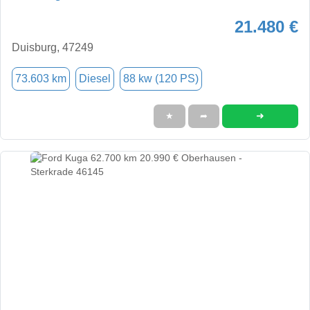
21.480 €
Duisburg, 47249
73.603 km
Diesel
88 kw (120 PS)
➜
★
➦