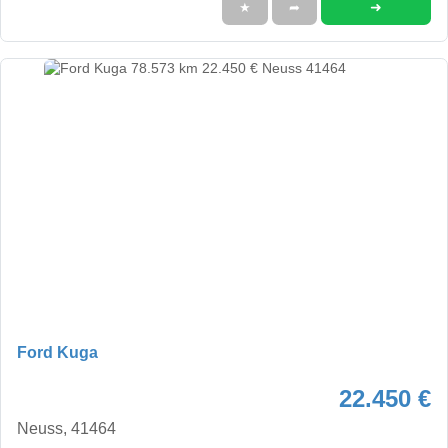
➜
★
➦
Ford Kuga
22.450 €
Neuss, 41464