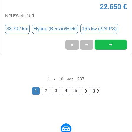
22.650 €
Neuss, 41464
33.702 km
Hybrid (Benzin/Elekt
165 kw (224 PS)
➜
★
➦
1 - 10 von 287
1
2
3
4
5
❯
❯❯