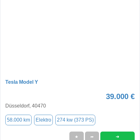
Tesla Model Y
39.000 €
Düsseldorf, 40470
58.000 km
Elektro
274 kw (373 PS)
➜
★
➦