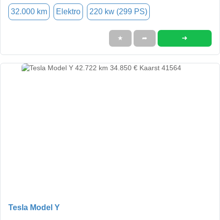
32.000 km
Elektro
220 kw (299 PS)
➜
★
➦
Tesla Model Y