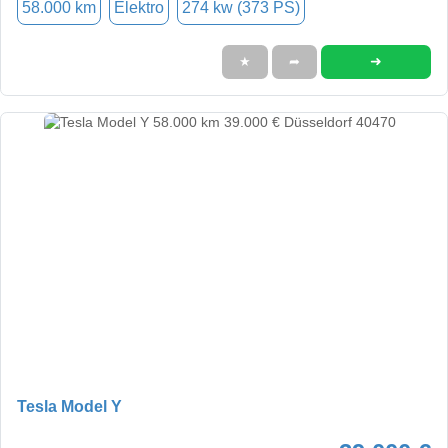
58.000 km
Elektro
274 kw (373 PS)
➜
★
➦
Tesla Model Y