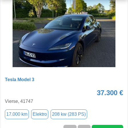
Tesla Model 3
37.300 €
Vierse, 41747
17.000 km
Elektro
208 kw (283 PS)