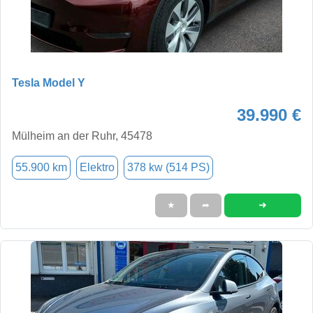
Tesla Model Y
39.990 €
Mülheim an der Ruhr, 45478
55.900 km
Elektro
378 kw (514 PS)
➜
★
➦