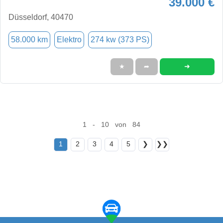
39.000 €
Düsseldorf, 40470
58.000 km
Elektro
274 kw (373 PS)
➜
★
➦
1 - 10 von 84
1
2
3
4
5
❯
❯❯