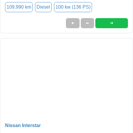
109.990 km
Diesel
100 kw (136 PS)
➜
★
➦
Nissan Interstar