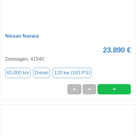
Nissan Navara
23.890 €
Dormagen, 41540
65.000 km
Diesel
120 kw (163 PS)
➜
★
➦