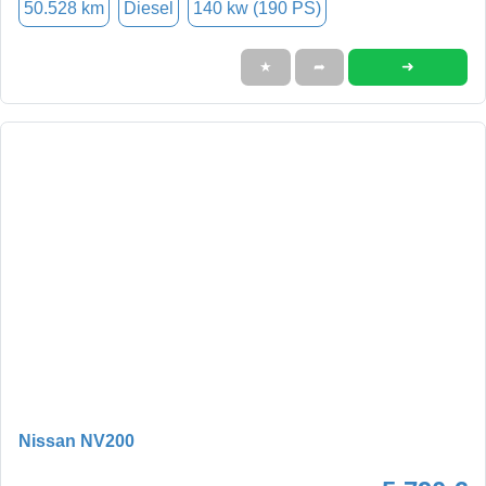
50.528 km
Diesel
140 kw (190 PS)
➜
★
➦
Nissan NV200