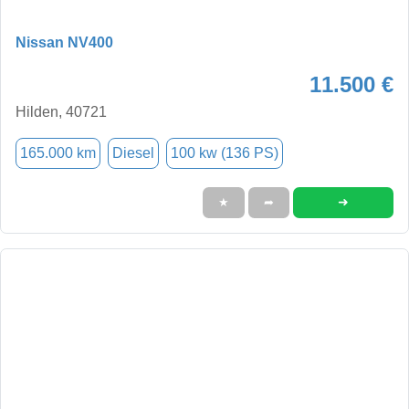
Nissan NV400
11.500 €
Hilden, 40721
165.000 km
Diesel
100 kw (136 PS)
➜
★
➦