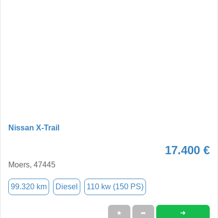
Nissan X-Trail
17.400 €
Moers, 47445
99.320 km
Diesel
110 kw (150 PS)
➜
★
➦