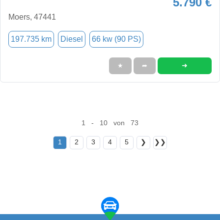
5.790 €
Moers, 47441
197.735 km
Diesel
66 kw (90 PS)
➜
★
➦
1 - 10 von 73
1
2
3
4
5
❯
❯❯