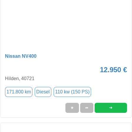
Nissan NV400
12.950 €
Hilden, 40721
171.800 km
Diesel
110 kw (150 PS)
➜
★
➦