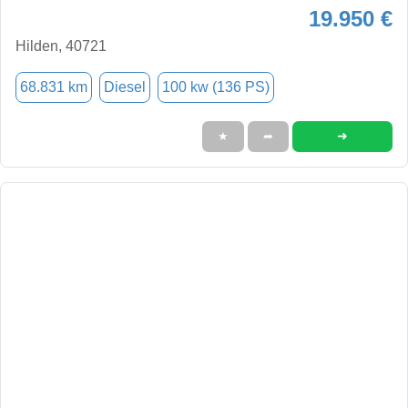
19.950 €
Hilden, 40721
68.831 km
Diesel
100 kw (136 PS)
➜
★
➦