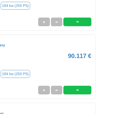
184 kw (250 PS)
➜
★
➦
ery
90.117 €
184 kw (250 PS)
➜
★
➦
er