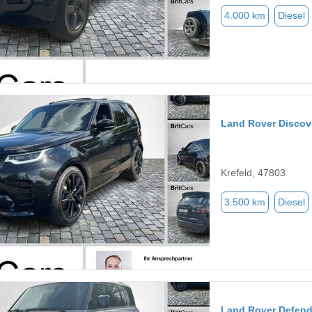
4.000 km
Diesel
Land Rover Discov
Krefeld, 47803
3.500 km
Diesel
Land Rover Defend