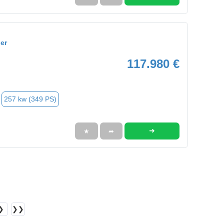
er
117.980 €
257 kw (349 PS)
➜
★
➦
❯
❯❯