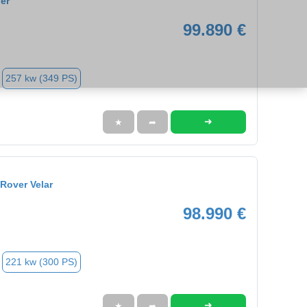
er
99.890 €
257 kw (349 PS)
➜
★
➦
Rover Velar
98.990 €
221 kw (300 PS)
➜
★
➦