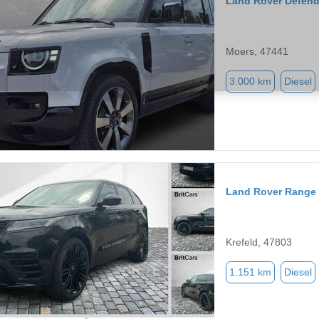
Land Rover Defend
Moers, 47441
3.000 km
Diesel
Land Rover Range 
Krefeld, 47803
1.151 km
Diesel