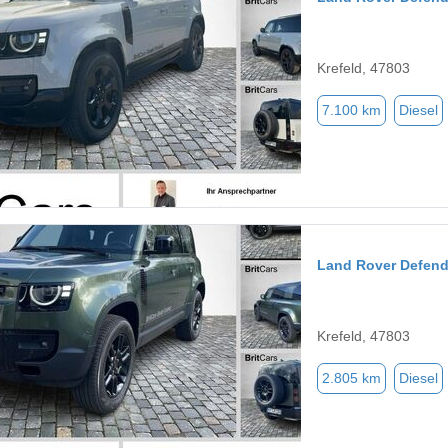
Krefeld, 47803
7.100 km
Diesel
Land Rover Defend
Krefeld, 47803
2.805 km
Diesel