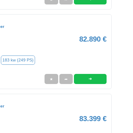
er
82.890 €
183 kw (249 PS)
➜
★
➦
er
83.399 €