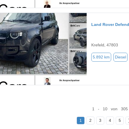
Land Rover Defend
Krefeld, 47803
5.892 km
Diesel
1 - 10 von 305
1
2
3
4
5