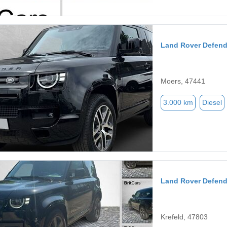
Land Rover Defend
Moers, 47441
3.000 km
Diesel
Land Rover Defend
Krefeld, 47803