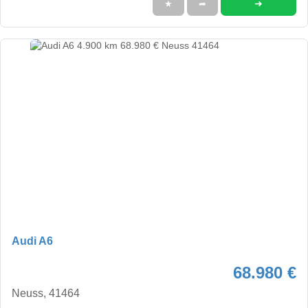
➜
★
➦
Audi A6
68.980 €
Neuss, 41464