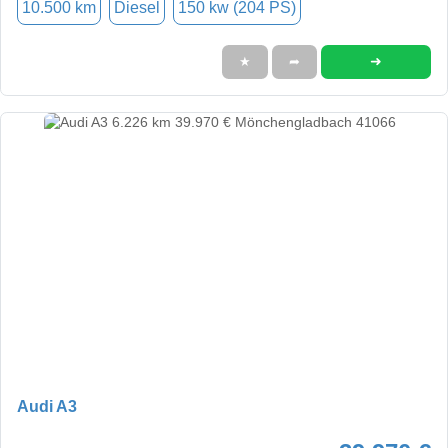
10.500 km
Diesel
150 kw (204 PS)
➜
★
➦
Audi A3