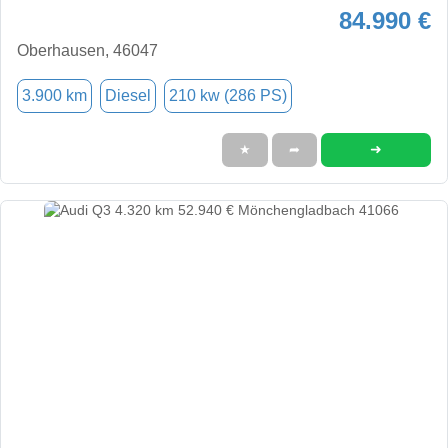
84.990 €
Oberhausen, 46047
3.900 km
Diesel
210 kw (286 PS)
➜
★
➦