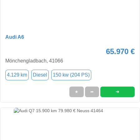
Audi A6
65.970 €
Mönchengladbach, 41066
4.129 km
Diesel
150 kw (204 PS)
➜
★
➦