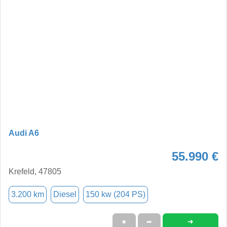
Audi A6
55.990 €
Krefeld, 47805
3.200 km
Diesel
150 kw (204 PS)
➜
★
➦