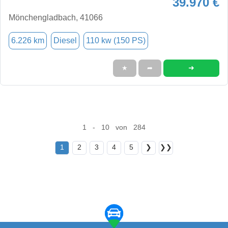
39.970 €
Mönchengladbach, 41066
6.226 km
Diesel
110 kw (150 PS)
➜
★
➦
1 - 10 von 284
1
2
3
4
5
❯
❯❯