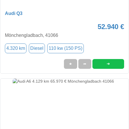
Audi Q3
52.940 €
Mönchengladbach, 41066
4.320 km
Diesel
110 kw (150 PS)
➜
★
➦