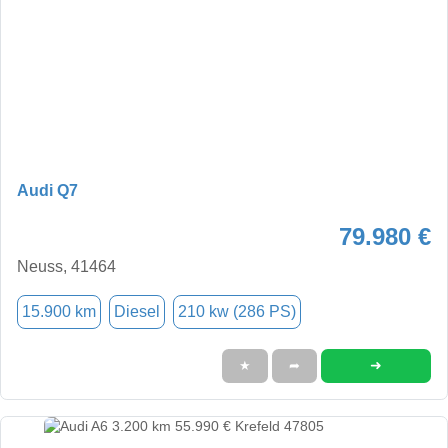
Audi Q7
79.980 €
Neuss, 41464
15.900 km
Diesel
210 kw (286 PS)
➜
★
➦