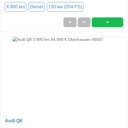
4.900 km
Diesel
150 kw (204 PS)
➜
★
➦
Audi Q8