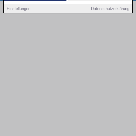
Copyright © 2000 - 2026 | 1A Infosysteme GmbH | Content by: 1a-sites-autos
Einstellungen
Datenschutzerklärung
08.08.2026