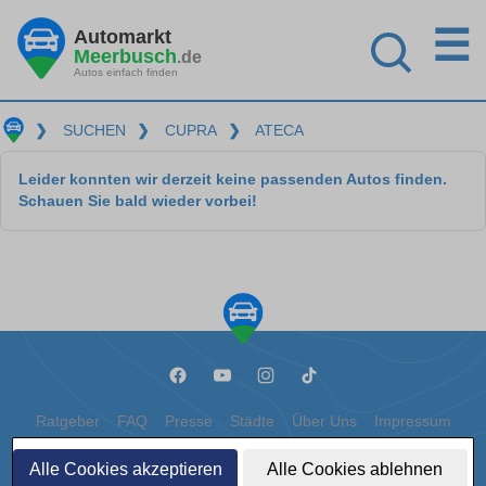
☰
Automarkt
Meerbusch
.de
Autos einfach finden
❯
SUCHEN
❯
CUPRA
❯
ATECA
Leider konnten wir derzeit keine passenden Autos finden.
Schauen Sie bald wieder vorbei!
Ratgeber
FAQ
Presse
Städte
Über Uns
Impressum
Datenschutz
Cookies
Alle Cookies akzeptieren
Alle Cookies ablehnen