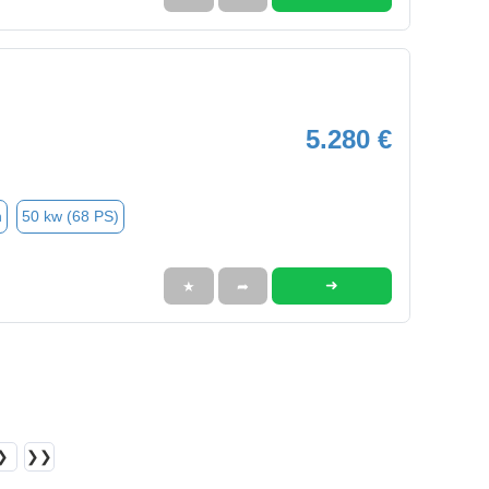
5.280 €
n
50 kw (68 PS)
➜
★
➦
❯
❯❯