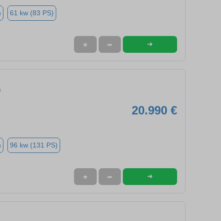
n
61 kw (83 PS)
➜
★
➦
s
20.990 €
n
96 kw (131 PS)
➜
★
➦