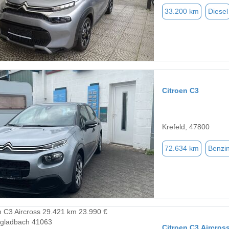
33.200 km
Diesel
Citroen C3
Krefeld, 47800
72.634 km
Benzi
Citroen C3 Aircros