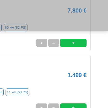
7.800 €
n
60 kw (82 PS)
➜
★
➦
1.499 €
in
44 kw (60 PS)
➜
★
➦