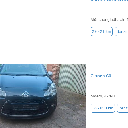
Mönchengladbach, 
29.421 km
Benzi
Citroen C3
Moers, 47441
186.090 km
Benz