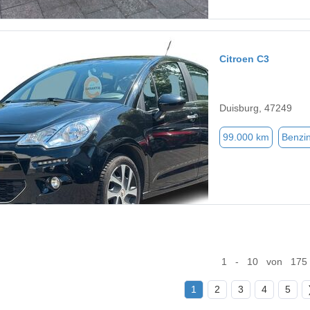
Citroen C3
Duisburg, 47249
99.000 km
Benzi
1 - 10 von 175
1
2
3
4
5