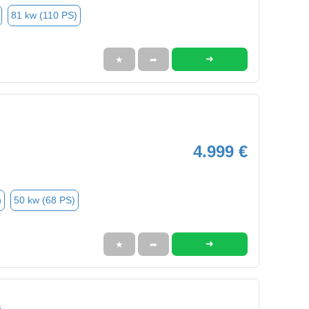
81 kw (110 PS)
➜
★
➦
4.999 €
n
50 kw (68 PS)
➜
★
➦
s