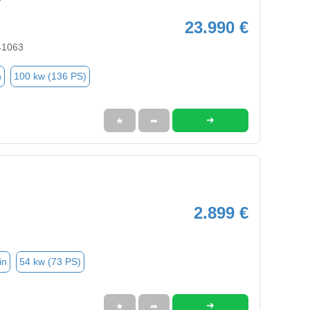
23.990 €
41063
n
100 kw (136 PS)
➜
★
➦
2.899 €
in
54 kw (73 PS)
➜
★
➦