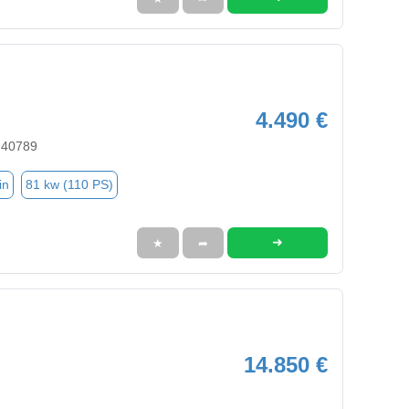
4.490 €
 40789
in
81 kw (110 PS)
➜
★
➦
14.850 €