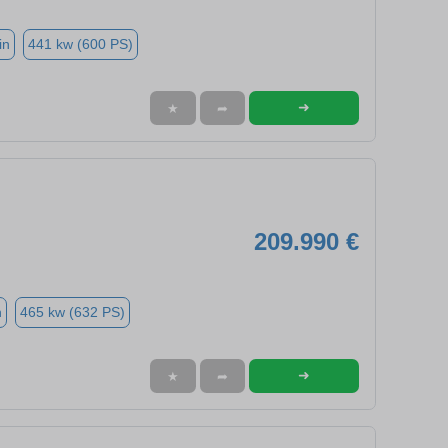
in
441 kw (600 PS)
➜
★
➦
209.990 €
n
465 kw (632 PS)
➜
★
➦