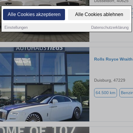
Düsseldorf, 40625
108.795 km
Benz
Alle Cookies akzeptieren
Alle Cookies ablehnen
Einstellungen
Datenschutzerklärung
Rolls Royce Wraith
Duisburg, 47229
64.500 km
Benzi