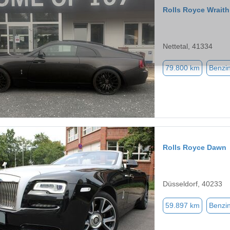
Rolls Royce Wraith
Nettetal, 41334
79.800 km
Benzi
Rolls Royce Dawn
Düsseldorf, 40233
59.897 km
Benzi