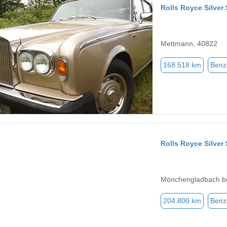
Rolls Royce Silve
Mettmann, 40822
168.518 km
Benz
Rolls Royce Silve
Mönchengladbach be
204.800 km
Benz