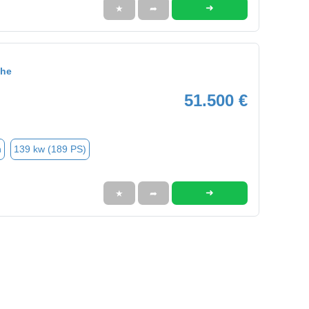
➜
★
➦
che
51.500 €
n
139 kw (189 PS)
➜
★
➦