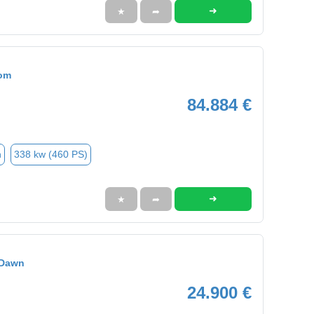
➜
★
➦
tom
84.884 €
n
338 kw (460 PS)
➜
★
➦
 Dawn
24.900 €