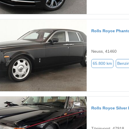
Rolls Royce Phan
Neuss, 41460
65.800 km
Benzi
Rolls Royce Silver
Tönisvorst, 47918