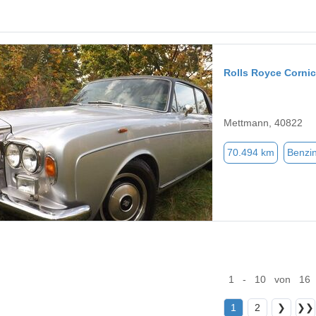
Rolls Royce Corni
Mettmann, 40822
70.494 km
Benzi
1 - 10 von 16
1
2
❯
❯❯