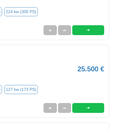
n
224 kw (305 PS)
➜
★
➦
25.500 €
n
127 kw (173 PS)
➜
★
➦