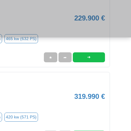
229.900 €
n
465 kw (632 PS)
➜
★
➦
319.990 €
n
420 kw (571 PS)