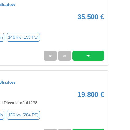
r Shadow
35.500 €
in
146 kw (199 PS)
➜
★
➦
r Shadow
19.800 €
i Düsseldorf, 41238
in
150 kw (204 PS)